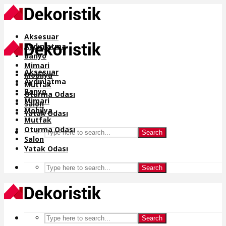
Aksesuar
Aydınlatma
Banyo
Mimari
Aksesuar
Mobilya
Aydınlatma
Mutfak
Banyo
Oturma Odası
Mimari
Salon
Mobilya
Yatak Odası
Mutfak
Oturma Odası
Search
Salon
Yatak Odası
Search
Search