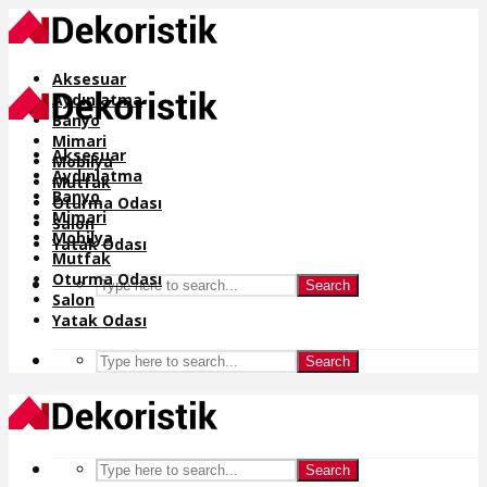
Aksesuar
Aydınlatma
Banyo
Mimari
Aksesuar
Mobilya
Aydınlatma
Mutfak
Banyo
Oturma Odası
Mimari
Salon
Mobilya
Yatak Odası
Mutfak
Oturma Odası
Search
Salon
Yatak Odası
Search
Search