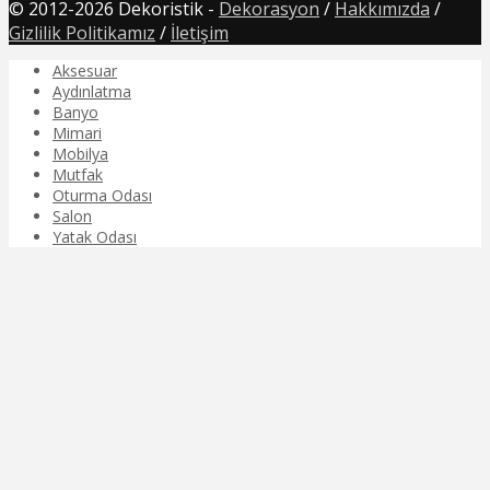
© 2012-2026 Dekoristik -
Dekorasyon
/
Hakkımızda
/
Gizlilik Politikamız
/
İletişim
Aksesuar
Aydınlatma
Banyo
Mimari
Mobilya
Mutfak
Oturma Odası
Salon
Yatak Odası