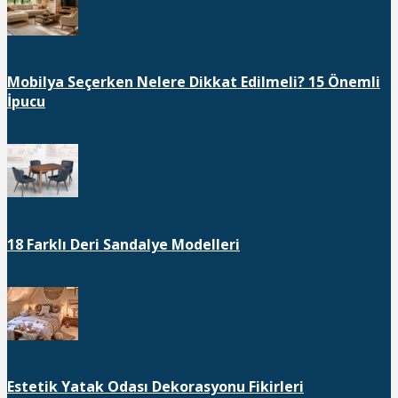
Mobilya Seçerken Nelere Dikkat Edilmeli? 15 Önemli
İpucu
18 Farklı Deri Sandalye Modelleri
Estetik Yatak Odası Dekorasyonu Fikirleri