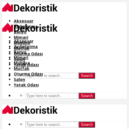
Aksesuar
Aydınlatma
Banyo
Mimari
Aksesuar
Mobilya
Aydınlatma
Mutfak
Banyo
Oturma Odası
Mimari
Salon
Mobilya
Yatak Odası
Mutfak
Oturma Odası
Search
Salon
Yatak Odası
Search
Search