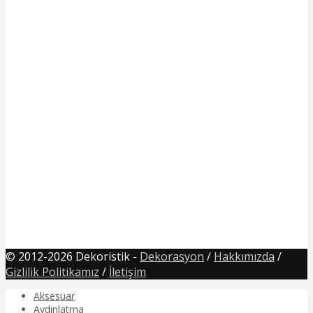
© 2012-2026 Dekoristik -
Dekorasyon
/
Hakkımızda
/
Gizlilik Politikamız
/
İletişim
Aksesuar
Aydınlatma