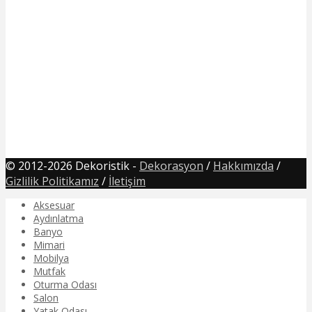
© 2012-2026 Dekoristik -
Dekorasyon
/
Hakkımızda
/
Gizlilik Politikamız
/
İletişim
Aksesuar
Aydınlatma
Banyo
Mimari
Mobilya
Mutfak
Oturma Odası
Salon
Yatak Odası