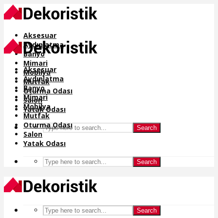
Aksesuar
Aydınlatma
Banyo
Mimari
Aksesuar
Mobilya
Aydınlatma
Mutfak
Banyo
Oturma Odası
Mimari
Salon
Mobilya
Yatak Odası
Mutfak
Oturma Odası
Search
Salon
Yatak Odası
Search
Search