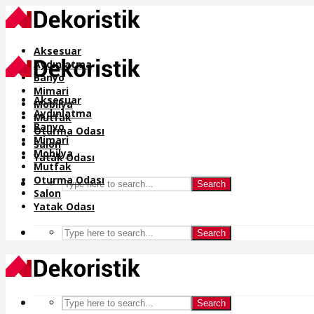
Aksesuar
Aydınlatma
Banyo
Mimari
Aksesuar
Mobilya
Aydınlatma
Mutfak
Banyo
Oturma Odası
Mimari
Salon
Mobilya
Yatak Odası
Mutfak
Oturma Odası
Search
Salon
Yatak Odası
Search
Search