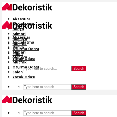
Aksesuar
Aydınlatma
Banyo
Mimari
Aksesuar
Mobilya
Aydınlatma
Mutfak
Banyo
Oturma Odası
Mimari
Salon
Mobilya
Yatak Odası
Mutfak
Oturma Odası
Search
Salon
Yatak Odası
Search
Search