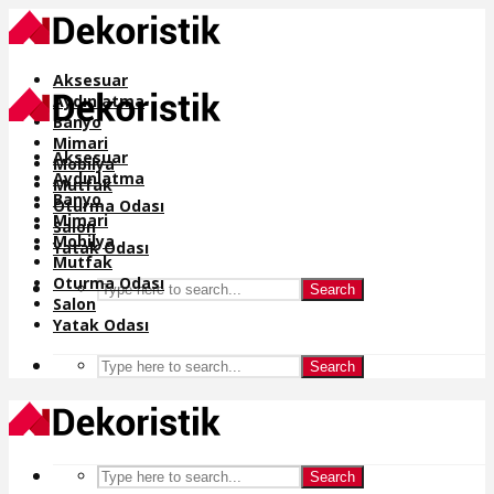
Aksesuar
Aydınlatma
Banyo
Mimari
Aksesuar
Mobilya
Aydınlatma
Mutfak
Banyo
Oturma Odası
Mimari
Salon
Mobilya
Yatak Odası
Mutfak
Oturma Odası
Search
Salon
Yatak Odası
Search
Search