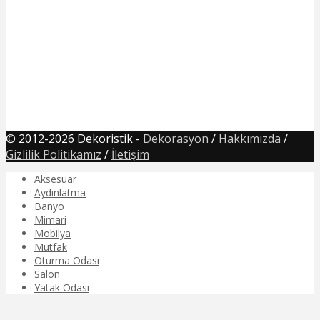
© 2012-2026 Dekoristik -
Dekorasyon
/
Hakkımızda
/
Gizlilik Politikamız
/
İletişim
Aksesuar
Aydınlatma
Banyo
Mimari
Mobilya
Mutfak
Oturma Odası
Salon
Yatak Odası