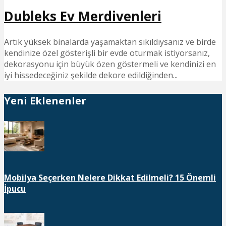
Dubleks Ev Merdivenleri
Artık yüksek binalarda yaşamaktan sıkıldıysanız ve birde
kendinize özel gösterişli bir evde oturmak istiyorsanız,
dekorasyonu için büyük özen göstermeli ve kendinizi en
iyi hissedeceğiniz şekilde dekore edildiğinden...
Yeni Eklenenler
Mobilya Seçerken Nelere Dikkat Edilmeli? 15 Önemli
İpucu