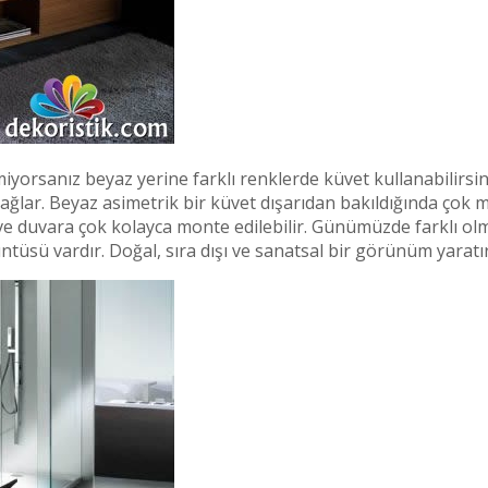
emiyorsanız beyaz yerine farklı renklerde küvet kullanabilir
sağlar. Beyaz asimetrik bir küvet dışarıdan bakıldığında çok m
r ve duvara çok kolayca monte edilebilir. Günümüzde farklı olma
tüsü vardır. Doğal, sıra dışı ve sanatsal bir görünüm yaratır