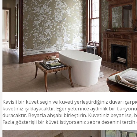
Kavisli bir küvet seçin ve küveti yerleştirdiğiniz duvarı çar
küvetiniz ışıldayacaktır. Eğer yeterince aydınlık bir banyon
duracaktır. Beyazla ahşabı birleştirin. Küvetiniz beyaz is
Fazla gösterişli bir küvet istiyorsanız zebra desenini tercih