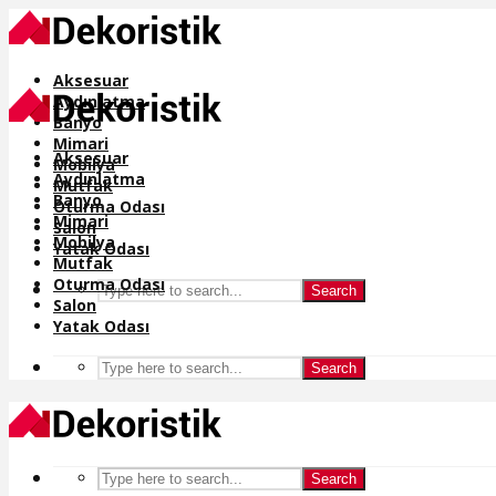
Aksesuar
Aydınlatma
Banyo
Mimari
Aksesuar
Mobilya
Aydınlatma
Mutfak
Banyo
Oturma Odası
Mimari
Salon
Mobilya
Yatak Odası
Mutfak
Oturma Odası
Search
Salon
Yatak Odası
Search
Search