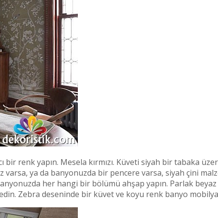
pıcı bir renk yapın. Mesela kırmızı. Küveti siyah bir tabaka üz
uz varsa, ya da banyonuzda bir pencere varsa, siyah çini malz
e, banyonuzda her hangi bir bölümü ahşap yapın. Parlak beyaz
 edin. Zebra deseninde bir küvet ve koyu renk banyo mobilyalar