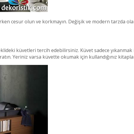
rken cesur olun ve korkmayın. Değişik ve modern tarzda olanla
lideki küvetleri tercih edebilirsiniz. Küvet sadece yıkanmak iç
tın. Yeriniz varsa küvette okumak için kullandığınız kitapları