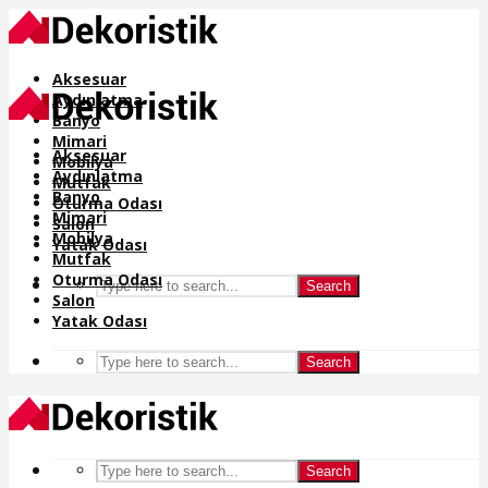
Aksesuar
Aydınlatma
Banyo
Mimari
Aksesuar
Mobilya
Aydınlatma
Mutfak
Banyo
Oturma Odası
Mimari
Salon
Mobilya
Yatak Odası
Mutfak
Oturma Odası
Search
Salon
Yatak Odası
Search
Search