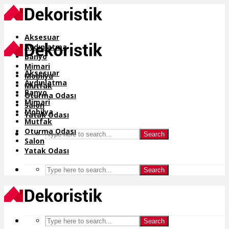
Aksesuar
Aydınlatma
Banyo
Mimari
Aksesuar
Mobilya
Aydınlatma
Mutfak
Banyo
Oturma Odası
Mimari
Salon
Mobilya
Yatak Odası
Mutfak
Oturma Odası
Search
Salon
Yatak Odası
Search
Search