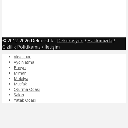
© 2012-2026 Dekoristik -
Dekorasyon
/
Hakkımızda
/
Gizlilik Politikamız
/
İletişim
Aksesuar
Aydınlatma
Banyo
Mimari
Mobilya
Mutfak
Oturma Odası
Salon
Yatak Odası