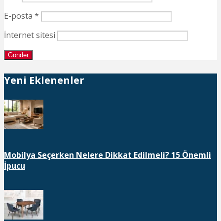
E-posta
*
İnternet sitesi
Yeni Eklenenler
Mobilya Seçerken Nelere Dikkat Edilmeli? 15 Önemli
İpucu