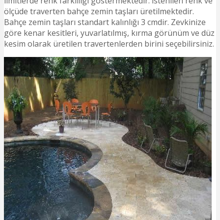
limitlerde renk farklılığı göstermektedir. İstenilen renk ve
ölçüde traverten bahçe zemin taşları üretilmektedir.
Bahçe zemin taşları standart kalınlığı 3 cmdir. Zevkinize
göre kenar kesitleri, yuvarlatılmış, kırma görünüm ve düz
kesim olarak üretilen travertenlerden birini seçebilirsiniz.